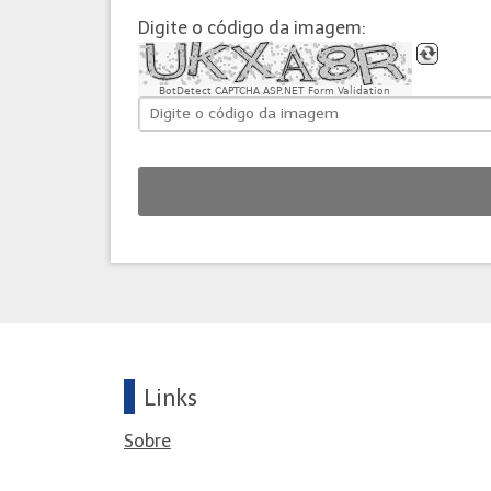
Digite o código da imagem:
BotDetect CAPTCHA ASP.NET Form Validation
Links
Sobre